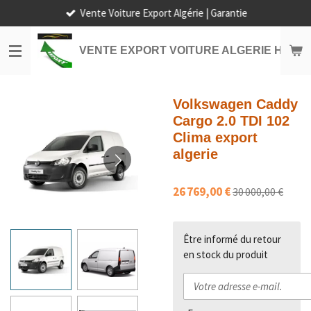
Vente Voiture Export Algérie | Garantie
Passer
au
contenu
VENTE EXPORT VOITURE ALGERIE HORS
principal
Volkswagen Caddy
Cargo 2.0 TDI 102
Clima export
algerie
26 769,00 €
30 000,00 €
Être informé du retour
en stock du produit