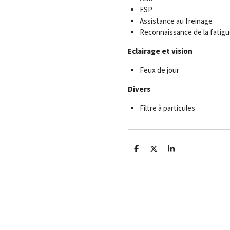
ESP
Assistance au freinage
Reconnaissance de la fatigu
Eclairage et vision
Feux de jour
Divers
Filtre à particules
P
P
P
a
a
a
r
r
r
t
t
t
a
a
a
g
g
g
e
e
e
r
r
r