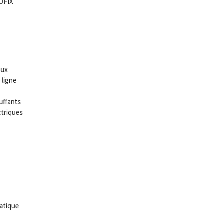
OFIX
aux
 ligne
uffants
ctriques
atique