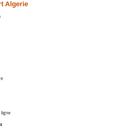
t Algerie
a
re
 ligne
s