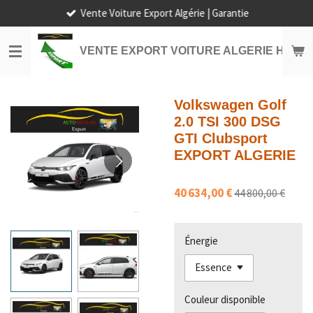
Vente Voiture Export Algérie | Garantie
Passer
au
contenu
VENTE EXPORT VOITURE ALGERIE HORS
principal
Volkswagen Golf
2.0 TSI 300 DSG
GTI Clubsport
EXPORT ALGERIE
40 634,00 €
44 800,00 €
Énergie
Couleur disponible