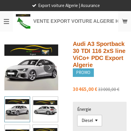
Export voiture Algerie | Assurance
Passer
au
contenu
VENTE EXPORT VOITURE ALGERIE HORS
principal
Audi A3 Sportback
30 TDI 116 2xS line
ViCo+ PDC Export
Algerie
PROMO
30 465,00 €
33 000,00 €
Énergie