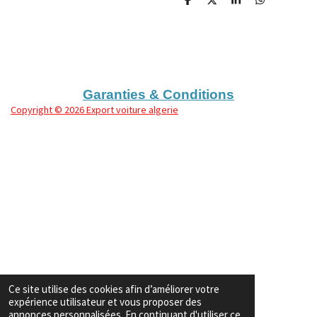
P
P
P
P
a
a
a
a
r
r
r
r
t
t
t
t
a
a
a
a
g
g
g
g
e
e
e
e
r
r
r
r
Garanties & Conditions
Copyright
© 2026 Export voiture algerie
Ce site utilise des cookies afin d’améliorer votre
expérience utilisateur et vous proposer des
annonces personnalisées. En continuant d'utiliser ce