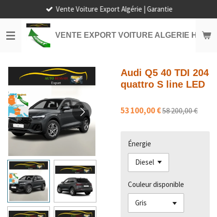
Vente Voiture Export Algérie | Garantie
Passer
au
contenu
VENTE EXPORT VOITURE ALGERIE HORS
principal
Audi Q5 40 TDI 204
quattro S line LED
53 100,00 €
58 200,00 €
Énergie
Couleur disponible