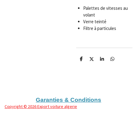
Palettes de vitesses au
volant
Verre teinté
Filtre à particules
P
P
P
P
a
a
a
a
r
r
r
r
t
t
t
t
a
a
a
a
g
g
g
g
e
e
e
e
r
r
r
r
Garanties & Conditions
Copyright
© 2026 Export voiture algerie