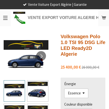
Vente Voiture Export Algérie | Garantie
Passer
au
contenu
VENTE EXPORT VOITURE ALGERIE HORS
principal
Volkswagen Polo
1.0 TSI 95 DSG Life
LED Ready2D
Algerie
25 400,00 €
26 000,00 €
Énergie
Couleur disponible