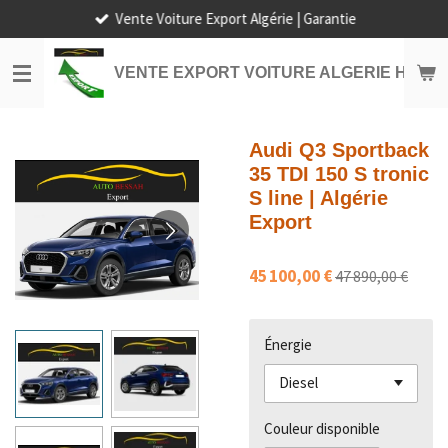
Vente Voiture Export Algérie | Garantie
Passer
au
contenu
VENTE EXPORT VOITURE ALGERIE HORS
principal
Audi Q3 Sportback
35 TDI 150 S tronic
S line | Algérie
Export
45 100,00 €
47 890,00 €
Énergie
Couleur disponible