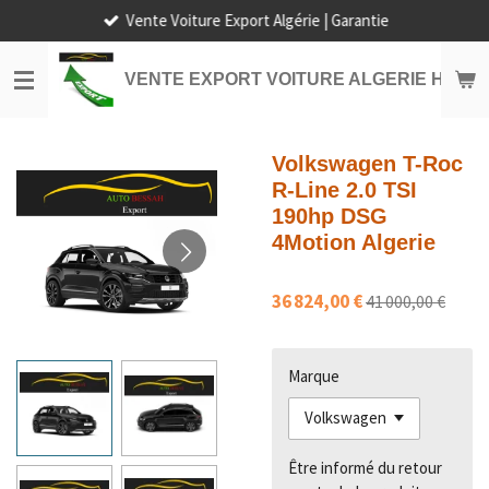
Vente Voiture Export Algérie | Garantie
Passer
au
contenu
VENTE EXPORT VOITURE ALGERIE HORS
principal
Volkswagen T-Roc
R-Line 2.0 TSI
190hp DSG
4Motion Algerie
36 824,00 €
41 000,00 €
Marque
Être informé du retour