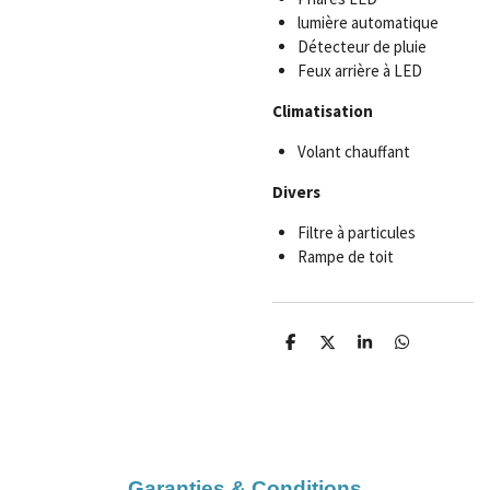
lumière automatique
Détecteur de pluie
Feux arrière à LED
Climatisation
Volant chauffant
Divers
Filtre à particules
Rampe de toit
P
P
P
P
a
a
a
a
r
r
r
r
t
t
t
t
a
a
a
a
g
g
g
g
e
e
e
e
r
r
r
r
Garanties & Conditions