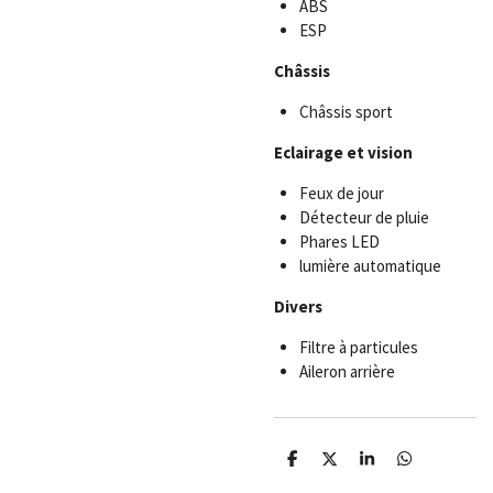
ABS
ESP
Châssis
Châssis sport
Eclairage et vision
Feux de jour
Détecteur de pluie
Phares LED
lumière automatique
Divers
Filtre à particules
Aileron arrière
P
P
P
P
a
a
a
a