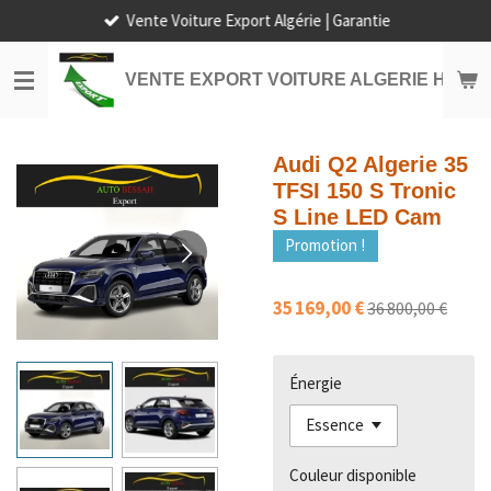
Vente Voiture Export Algérie | Garantie
Passer
au
contenu
VENTE EXPORT VOITURE ALGERIE HORS
principal
Audi Q2 Algerie 35
TFSI 150 S Tronic
S Line LED Cam
Promotion !
35 169,00 €
36 800,00 €
Énergie
Couleur disponible