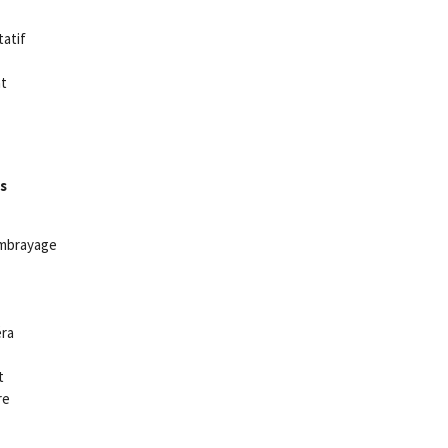
atif
t
s
embrayage
ra
t
re