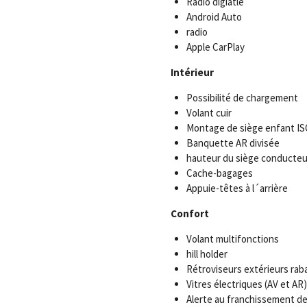
Radio digiatle
Android Auto
radio
Apple CarPlay
Intérieur
Possibilité de chargement
Volant cuir
Montage de siège enfant IS
Banquette AR divisée
hauteur du siège conducteur
Cache-bagages
Appuie-têtes à l´arrière
Confort
Volant multifonctions
hill holder
Rétroviseurs extérieurs rab
Vitres électriques (AV et AR)
Alerte au franchissement de