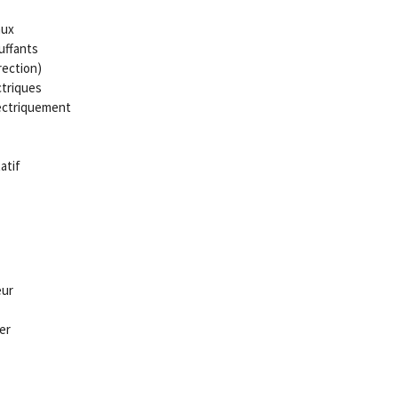
aux
uffants
rection)
ctriques
lectriquement
atif
eur
er