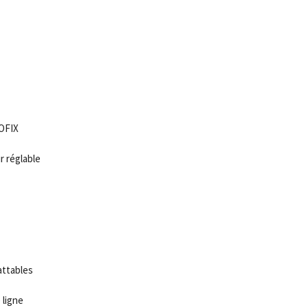
OFIX
 réglable
attables
 ligne