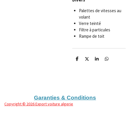
Palettes de vitesses au
volant
Verre teinté
Filtre à particules
Rampe de toit
P
P
P
P
a
a
a
a
r
r
r
r
t
t
t
t
a
a
a
a
g
g
g
g
e
e
e
e
r
r
r
r
Garanties & Conditions
Copyright
© 2026 Export voiture algerie