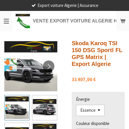
Export voiture Algerie | Assurance
Passer
au
contenu
VENTE EXPORT VOITURE ALGERIE HORS
principal
Skoda Karoq TSI
150 DSG Sportl FL
GPS Matrix |
Export Algerie
33 407,00 €
Énergie
Couleur disponible