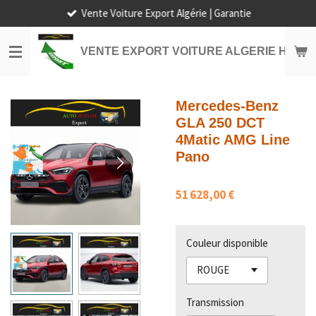
Vente Voiture Export Algérie | Garantie
Passer
au
contenu
VENTE EXPORT VOITURE ALGERIE HORS
principal
Mercedes-Benz
GLA 250 DCT
4Matic AMG Line
Pano
51 628,00 €
Couleur disponible
Transmission