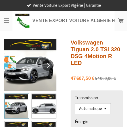
Vente Voiture Export Algérie | Garantie
Passer
au
contenu
VENTE EXPORT VOITURE ALGERIE HORS
principal
Volkswagen
Tiguan 2.0 TSI 320
DSG 4Motion R
LED
47 607,50 €
54 000,00 €
Transmission
Énergie