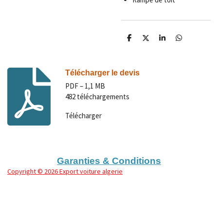
P
P
P
P
a
a
a
a
r
r
r
r
t
t
t
t
a
a
a
a
Télécharger le devis
g
g
g
g
e
e
e
e
PDF – 1,1 MB
r
r
r
r
482 téléchargements
Télécharger
Garanties & Conditions
Copyright
© 2026 Export voiture algerie