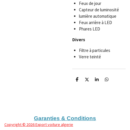
Feux de jour
Capteur de luminosité
lumière automatique
Feux arrière à LED
Phares LED
Divers
Filtre à particules
Verre teinté
P
P
P
P
a
a
a
a
r
r
r
r
t
t
t
t
a
a
a
a
g
g
g
g
e
e
e
e
r
r
r
r
Garanties & Conditions
Copyright
© 2026 Export voiture algerie