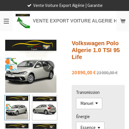
Vente Voiture Export Algérie | Garantie
Passer
au
contenu
VENTE EXPORT VOITURE ALGERIE HORS
principal
Volkswagen Polo
Algerie 1.0 TSI 95
Life
20 890,00 €
23 000,00 €
Transmission
Énergie