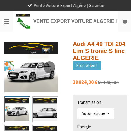
Vente Voiture Export Algérie | Garantie
Passer
au
contenu
VENTE EXPORT VOITURE ALGERIE HORS
principal
Audi A4 40 TDI 204
Lim S tronic S line
ALGERIE
Promotion !
39 824,00 €
58 100,00 €
Transmission
Énergie