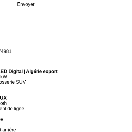
Envoyer
4981
ED Digital | Algérie export
1 kW
osserie SUV
AUX
ooth
ent de ligne
ce
 arrière