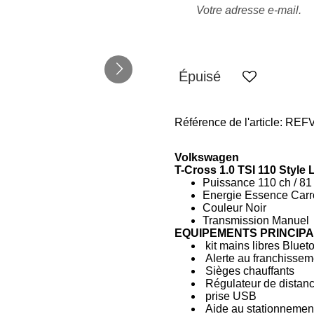
Épuisé
Référence de l'article:
REFV
Volkswagen
T-Cross 1.0 TSI 110 Style L
Puissance 110 ch / 8
Energie
Essence Carr
Couleur Noir
Transmission Manuel
EQUIPEMENTS PRINCIP
kit mains libres Bluet
Alerte au franchissem
Sièges chauffants
Régulateur de distan
prise USB
Aide au stationnement