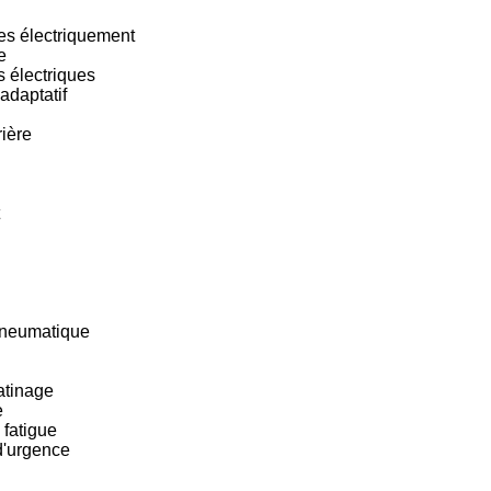
les électriquement
e
s électriques
adaptatif
rière
pneumatique
atinage
e
fatigue
d'urgence