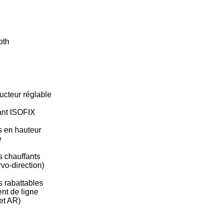
oth
ucteur réglable
ant ISOFIX
s en hauteur
e
s chauffants
rvo-direction)
s rabattables
nt de ligne
 et AR)