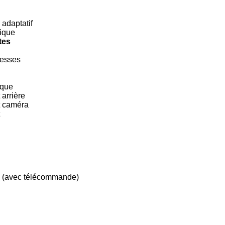
adaptatif
ique
tes
tesses
ique
arrière
t caméra
sé (avec télécommande)