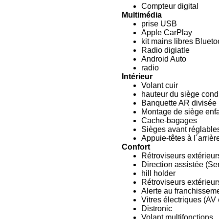
Compteur digital
Multimédia
prise USB
Apple CarPlay
kit mains libres Blueto
Radio digiatle
Android Auto
radio
Intérieur
Volant cuir
hauteur du siège cond
Banquette AR divisée
Montage de siège enf
Cache-bagages
Sièges avant réglable
Appuie-têtes à l´arrièr
Confort
Rétroviseurs extérieur
Direction assistée (Se
hill holder
Rétroviseurs extérieur
Alerte au franchisseme
Vitres électriques (AV
Distronic
Volant multifonctions