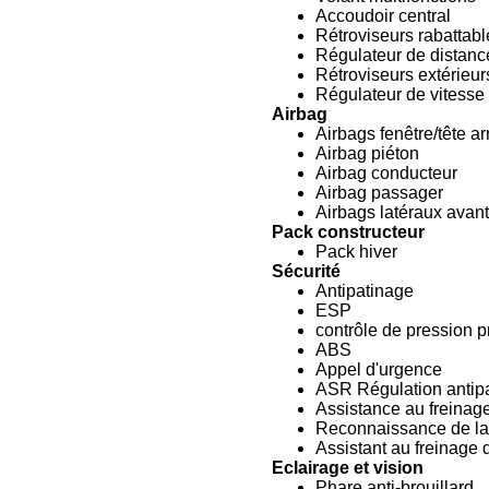
Accoudoir central
Rétroviseurs rabattab
Régulateur de distanc
Rétroviseurs extérieur
Régulateur de vitesse 
Airbag
Airbags fenêtre/tête ar
Airbag piéton
Airbag conducteur
Airbag passager
Airbags latéraux avant
Pack constructeur
Pack hiver
Sécurité
Antipatinage
ESP
contrôle de pression 
ABS
Appel d'urgence
ASR Régulation antip
Assistance au freinag
Reconnaissance de la 
Assistant au freinage 
Eclairage et vision
Phare anti-brouillard