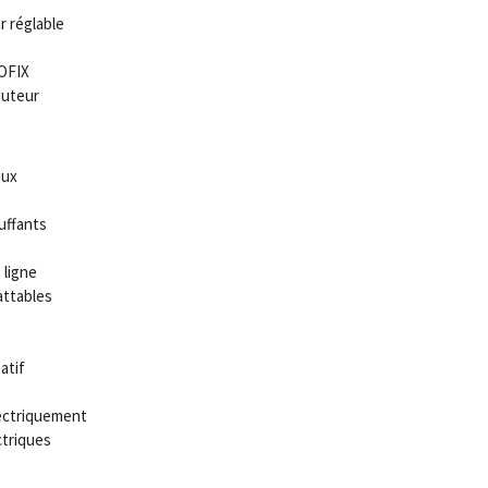
 réglable
OFIX
auteur
aux
uffants
 ligne
attables
atif
lectriquement
ctriques