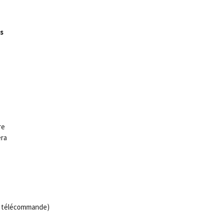
s
re
ra
ec télécommande)