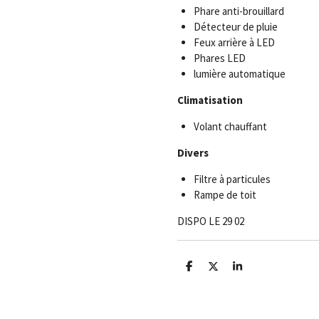
Phare anti-brouillard
Détecteur de pluie
Feux arrière à LED
Phares LED
lumière automatique
Climatisation
Volant chauffant
Divers
Filtre à particules
Rampe de toit
DISPO LE 29 02
P
P
P
a
a
a
r
r
r
t
t
t
a
a
a