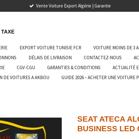
Vente Voiture Export Algérie | Garantie
 TAXE
ERIE
EXPORT VOITURE TUNISIE FCR
VOITURE MOINS DE 3 
IONNONS
DÉLAIS DE LIVRAISON
CONTACTEZ-NOUS
AC
IE
CGV-CGU
GARANTIES & CONDITIONS
ACTUALITÉ 
N DE VOITURES A AKBOU
GUIDE 2026 – ACHETER UNE VOITURE 
SEAT ATECA ALG
BUSINESS LED