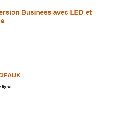
version Business avec LED et
ie
CIPAUX
 ligne