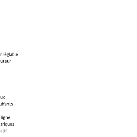
 réglable
auteur
aux
uffants
 ligne
ctriques
atif