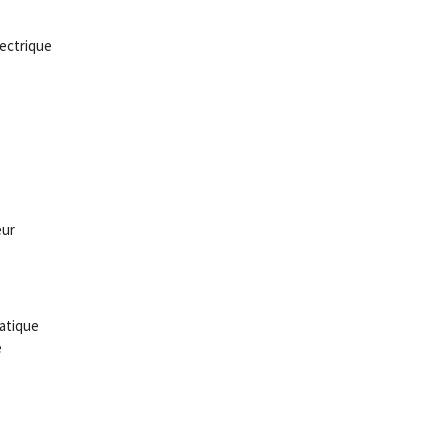
ectrique
eur
atique
e