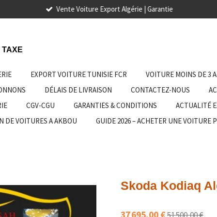
Vente Voiture Export Algérie | Garantie
 TAXE
ERIE
EXPORT VOITURE TUNISIE FCR
VOITURE MOINS DE 3 
IONNONS
DÉLAIS DE LIVRAISON
CONTACTEZ-NOUS
AC
IE
CGV-CGU
GARANTIES & CONDITIONS
ACTUALITÉ 
N DE VOITURES A AKBOU
GUIDE 2026 – ACHETER UNE VOITURE 
Skoda Kodiaq Al
37 695,00 €
51 500,00 €