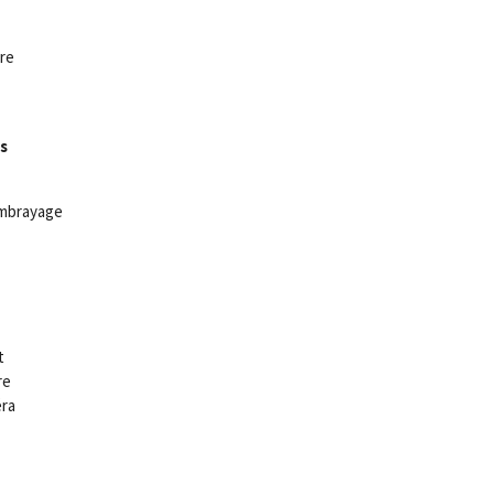
re
s
embrayage
t
re
ra