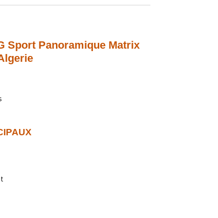
G Sport Panoramique Matrix
Algerie
s
CIPAUX
t