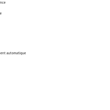
ence
e
ment automatique