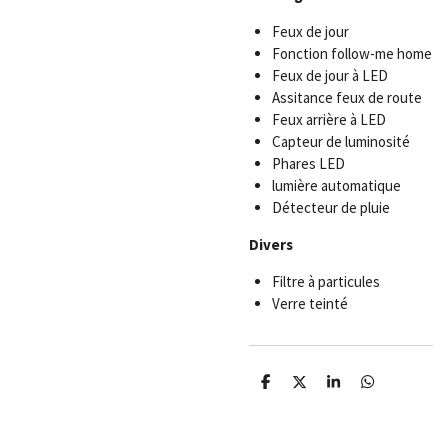
Feux de jour
Fonction follow-me home
Feux de jour à LED
Assitance feux de route
Feux arrière à LED
Capteur de luminosité
Phares LED
lumière automatique
Détecteur de pluie
Divers
Filtre à particules
Verre teinté
P
P
P
P
a
a
a
a
r
r
r
r
t
t
t
t
a
a
a
a