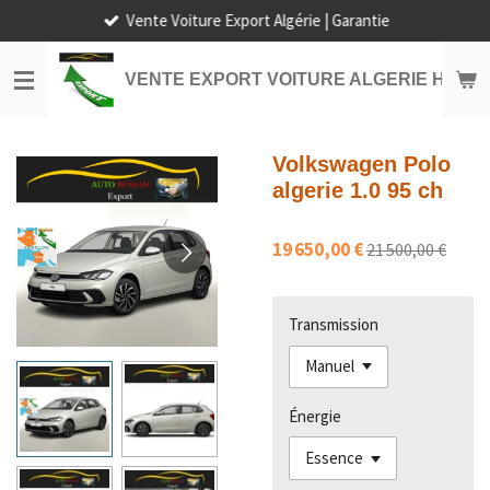
Vente Voiture Export Algérie | Garantie
Passer
au
contenu
VENTE EXPORT VOITURE ALGERIE HORS
principal
Volkswagen Polo
algerie 1.0 95 ch
19 650,00 €
21 500,00 €
Transmission
Énergie