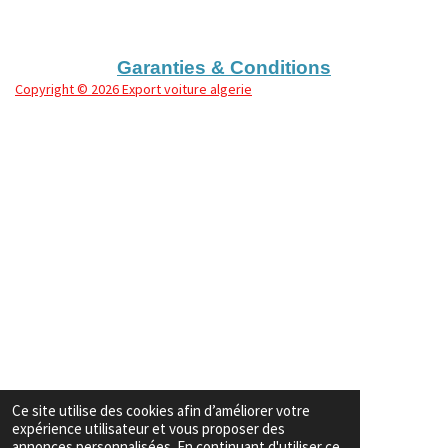
g
g
g
g
e
e
e
e
r
r
r
r
Garanties & Conditions
Copyright
© 2026 Export voiture algerie
Ce site utilise des cookies afin d’améliorer votre
expérience utilisateur et vous proposer des
annonces personnalisées. En continuant d'utiliser ce