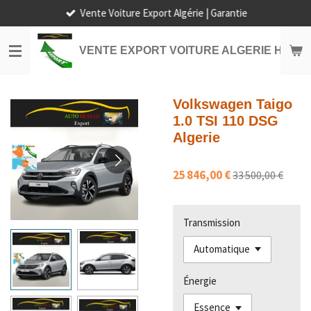
Vente Voiture Export Algérie | Garantie
Passer
au
contenu
VENTE EXPORT VOITURE ALGERIE HORS
principal
Volkswagen Taigo
1.0 TSI 110 DSG
Algerie
25 846,00 €
33 500,00 €
Transmission
Énergie