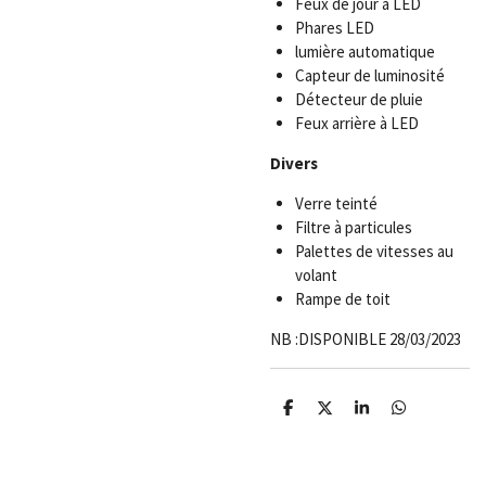
Feux de jour à LED
Phares LED
lumière automatique
Capteur de luminosité
Détecteur de pluie
Feux arrière à LED
Divers
Verre teinté
Filtre à particules
Palettes de vitesses au
volant
Rampe de toit
NB :DISPONIBLE 28/03/2023
P
P
P
P
a
a
a
a
r
r
r
r
t
t
t
t
a
a
a
a