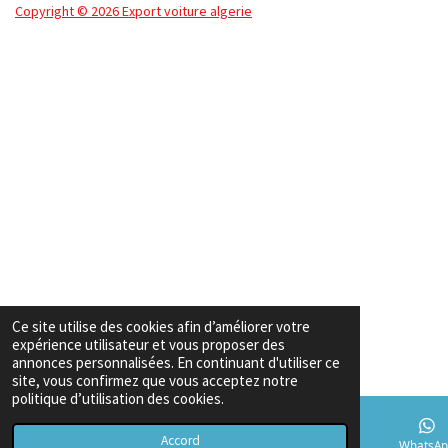
Copyright
© 2026 Export voiture algerie
Ce site utilise des cookies afin d’améliorer votre
expérience utilisateur et vous proposer des
annonces personnalisées. En continuant d'utiliser ce
site, vous confirmez que vous acceptez notre
politique d’utilisation des cookies.
Accord
E-mail
Téléphone
Carte
TikTok
WhatsAp