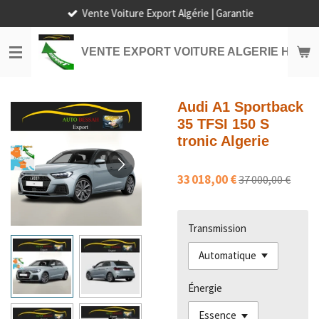
Vente Voiture Export Algérie | Garantie
Passer
au
contenu
VENTE EXPORT VOITURE ALGERIE HORS
principal
Audi A1 Sportback
35 TFSI 150 S
tronic Algerie
33 018,00 €
37 000,00 €
Transmission
Énergie