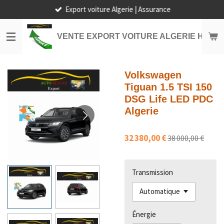
Export voiture Algerie | Assurance
Passer
au
contenu
VENTE EXPORT VOITURE ALGERIE HORS
principal
Volkswagen
Tiguan 1.5 TSI 150
DSG Life LED PDC
Algerie
32 380,00 €
38 000,00 €
Transmission
Énergie