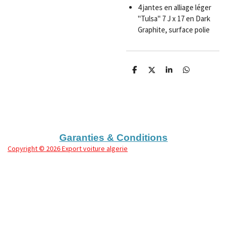
4 jantes en alliage léger
"Tulsa" 7 J x 17 en Dark
Graphite, surface polie
P
P
P
P
a
a
a
a
r
r
r
r
t
t
t
t
a
a
a
a
g
g
g
g
e
e
e
e
r
r
r
r
Garanties & Conditions
Copyright
© 2026 Export voiture algerie