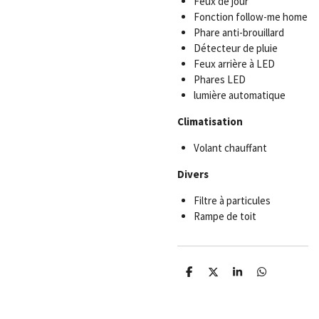
Feux de jour
Fonction follow-me home
Phare anti-brouillard
Détecteur de pluie
Feux arrière à LED
Phares LED
lumière automatique
Climatisation
Volant chauffant
Divers
Filtre à particules
Rampe de toit
P
P
P
P
a
a
a
a
r
r
r
r
t
t
t
t
a
a
a
a