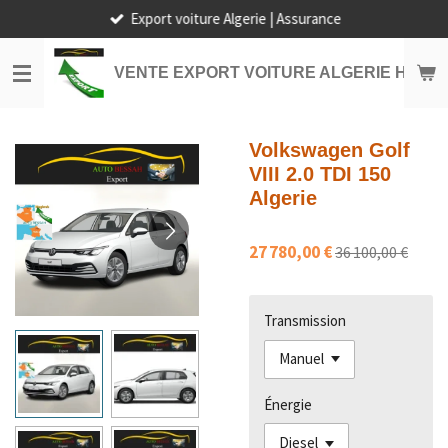
Export voiture Algerie | Assurance
Passer
au
contenu
VENTE EXPORT VOITURE ALGERIE HORS
principal
Volkswagen Golf
VIII 2.0 TDI 150
Algerie
27 780,00 €
36 100,00 €
Transmission
Énergie