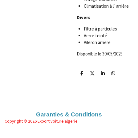
Climatisation à l`arrière
Divers
Filtre à particules
Verre teinté
Aileron arrière
Disponible le 30/05/2023
P
P
P
P
a
a
a
a
r
r
r
r
t
t
t
t
a
a
a
a
g
g
g
g
e
e
e
e
r
r
r
r
Garanties & Conditions
Copyright
© 2026 Export voiture algerie