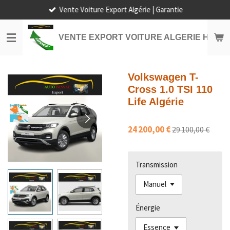
Vente Voiture Export Algérie | Garantie
Passer
au
contenu
VENTE EXPORT VOITURE ALGERIE HORS
principal
Volkswagen T-
Cross 1.0 TSI 110
Life Algérie
24 200,00 €
29 100,00 €
Transmission
Énergie