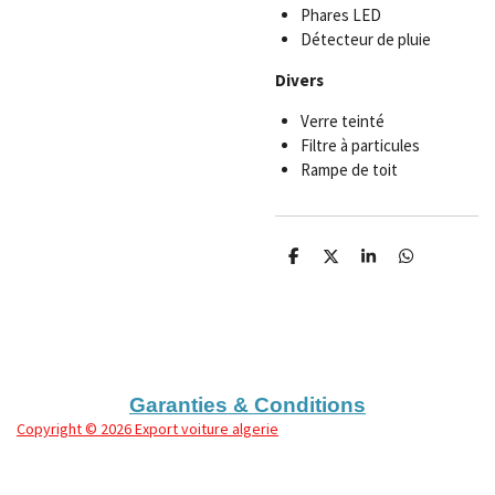
Phares LED
Détecteur de pluie
Divers
Verre teinté
Filtre à particules
Rampe de toit
P
P
P
P
a
a
a
a
r
r
r
r
t
t
t
t
a
a
a
a
g
g
g
g
e
e
e
e
r
r
r
r
Garanties & Conditions
Copyright
© 2026 Export voiture algerie