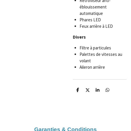
Rétroviseur anti-
éblouissement
automatique
Phares LED
Feux arrière à LED
Divers
Filtre à particules
Palettes de vitesses au
volant
Aileron arrière
P
P
P
P
a
a
a
a
r
r
r
r
t
t
t
t
a
a
a
a
g
g
g
g
e
e
e
e
r
r
r
r
Garanties & Conditions