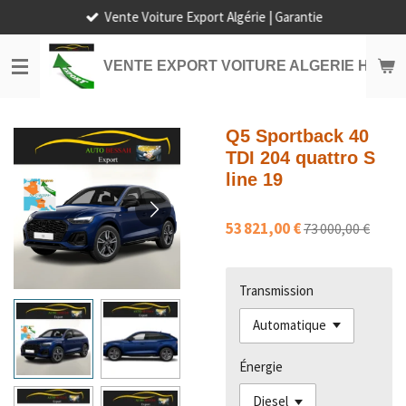
Vente Voiture Export Algérie | Garantie
Passer
au
contenu
VENTE EXPORT VOITURE ALGERIE HORS
principal
Q5 Sportback 40
TDI 204 quattro S
line 19
53 821,00 €
73 000,00 €
Transmission
Énergie