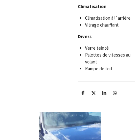
Climatisation
Climatisation à l`arrière
Vitrage chauffant
Divers
Verre teinté
Palettes de vitesses au
volant
Rampe de toit
P
P
P
P
a
a
a
a
r
r
r
r
t
t
t
t
a
a
a
a
g
g
g
g
e
e
e
e
r
r
r
r