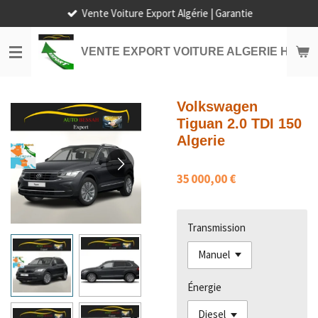
Vente Voiture Export Algérie | Garantie
Passer
au
contenu
VENTE EXPORT VOITURE ALGERIE HORS
principal
Volkswagen
Tiguan 2.0 TDI 150
Algerie
35 000,00 €
Transmission
Énergie