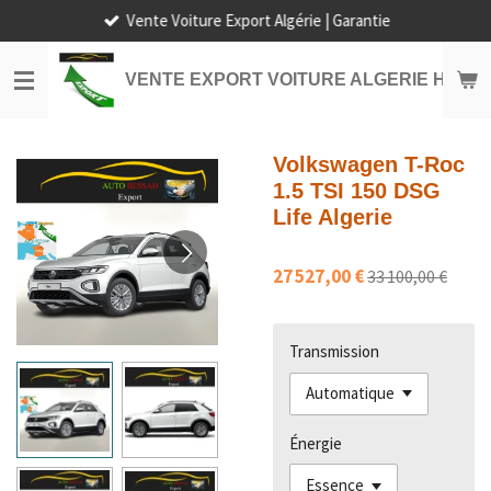
Vente Voiture Export Algérie | Garantie
Passer
au
contenu
VENTE EXPORT VOITURE ALGERIE HORS
principal
Volkswagen T-Roc
1.5 TSI 150 DSG
Life Algerie
27 527,00 €
33 100,00 €
Transmission
Énergie