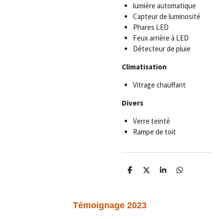
lumière automatique
Capteur de luminosité
Phares LED
Feux arrière à LED
Détecteur de pluie
Climatisation
Vitrage chauffant
Divers
Verre teinté
Rampe de toit
P
P
P
P
a
a
a
a
r
r
r
r
t
t
t
t
a
a
a
a
Témoignage 2023
g
g
g
g
e
e
e
e