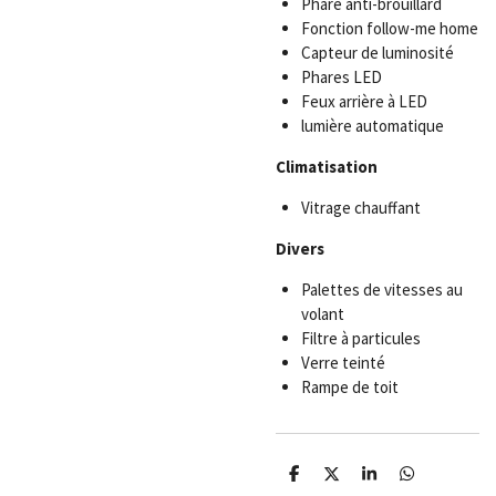
Phare anti-brouillard
Fonction follow-me home
Capteur de luminosité
Phares LED
Feux arrière à LED
lumière automatique
Climatisation
Vitrage chauffant
Divers
Palettes de vitesses au
volant
Filtre à particules
Verre teinté
Rampe de toit
P
P
P
P