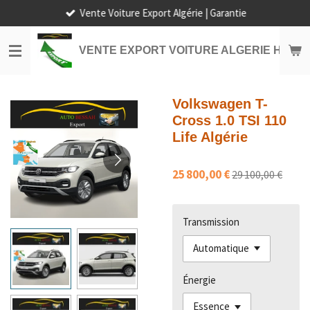
Vente Voiture Export Algérie | Garantie
Passer
au
contenu
VENTE EXPORT VOITURE ALGERIE HORS
principal
Volkswagen T-
Cross 1.0 TSI 110
Life Algérie
25 800,00 €
29 100,00 €
Transmission
Énergie