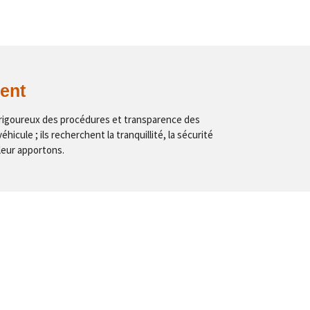
ment
e rigoureux des procédures et transparence des
icule ; ils recherchent la tranquillité, la sécurité
leur apportons.