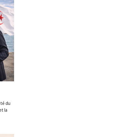
ité du
t la