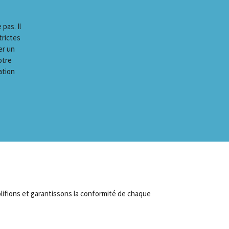
pas. Il
trictes
er un
otre
ation
mplifions et garantissons la conformité de chaque