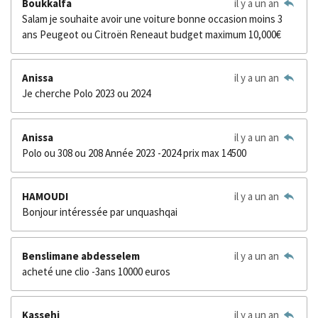
Boukkalfa
il y a un an
Salam je souhaite avoir une voiture bonne occasion moins 3
ans Peugeot ou Citroën Reneaut budget maximum 10,000€
Anissa
il y a un an
Je cherche Polo 2023 ou 2024
Anissa
il y a un an
Polo ou 308 ou 208 Année 2023 -2024 prix max 14500
HAMOUDI
il y a un an
Bonjour intéressée par unquashqai
Benslimane abdesselem
il y a un an
acheté une clio -3ans 10000 euros
Kassehi
il y a un an