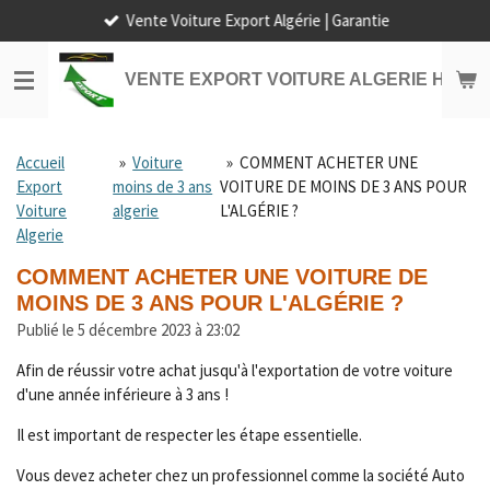
Vente Voiture Export Algérie | Garantie
Passer
au
contenu
VENTE EXPORT VOITURE ALGERIE HORS
principal
Accueil
»
Voiture
»
COMMENT ACHETER UNE
Export
moins de 3 ans
VOITURE DE MOINS DE 3 ANS POUR
Voiture
algerie
L'ALGÉRIE ?
Algerie
COMMENT ACHETER UNE VOITURE DE
MOINS DE 3 ANS POUR L'ALGÉRIE ?
Publié le 5 décembre 2023 à 23:02
Afin de réussir votre achat jusqu'à l'exportation de votre voiture
d'une année inférieure à 3 ans !
Il est important de respecter les étape essentielle.
Vous devez acheter chez un professionnel comme la société Auto