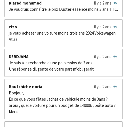
Kiared mohamed
il y a 2 ans
Je voudrais connaître le prix Duster essence moins 3 ans TTC.
zizo
il y a 2 ans
je veux acheter une voiture moins trois ans 2024 Volkswagen
Atlas
KERDJANA
il y a 2 ans
Je suis à la recherche d'une polo moins de 3 ans.
Une réponse diligente de votre part m'obligerait
Boutchiche noria
il y a 2 ans
Bonjour,
Es ce que vous fêtes l'achat de véhicule moins de 3ans ?
Si oui , quelle voiture pour un budget de 14000€ , boîte auto ?
Merci.