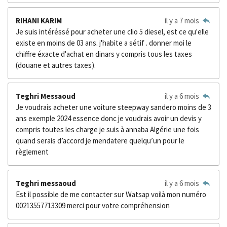
RIHANI KARIM
il y a 7 mois
Je suis intéréssé pour acheter une clio 5 diesel, est ce qu'elle
existe en moins de 03 ans. j'habite a sétif . donner moi le
chiffre éxacte d'achat en dinars y compris tous les taxes
(douane et autres taxes).
Teghri Messaoud
il y a 6 mois
Je voudrais acheter une voiture steepway sandero moins de 3
ans exemple 2024 essence donc je voudrais avoir un devis y
compris toutes les charge je suis à annaba Algérie une fois
quand serais d’accord je mendatere quelqu’un pour le
règlement
Teghri messaoud
il y a 6 mois
Est il possible de me contacter sur Watsap voilà mon numéro
00213557713309 merci pour votre compréhension