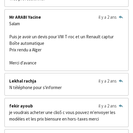
Mr ARABI Yacine
il y a 2 ans
Salam
Puis je avoir un devis pour VW T-roc et un Renault captur
Boîte automatique
Prix rendu a Alger
Merci d'avance
Lekhal rachja
il y a 2 ans
N téléphone pour s'informer
fekir ayoub
il y a 2 ans
je voudrais acheter une clio5 c vous pouvez m'envoyer les
modèles et les prix biensure en hors-taxes merci