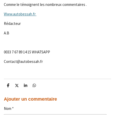
Comme le témoignent les nombreux commentaires .
Www.autobessah.fr
Rédacteur
A.B
0033 7 67 89 14 15 WHATSAPP
Contact@autobessah.fr
P
P
P
P
a
a
a
a
r
r
r
r
t
t
t
t
Ajouter un commentaire
a
a
a
a
g
g
g
g
Nom *
e
e
e
e
r
r
r
r