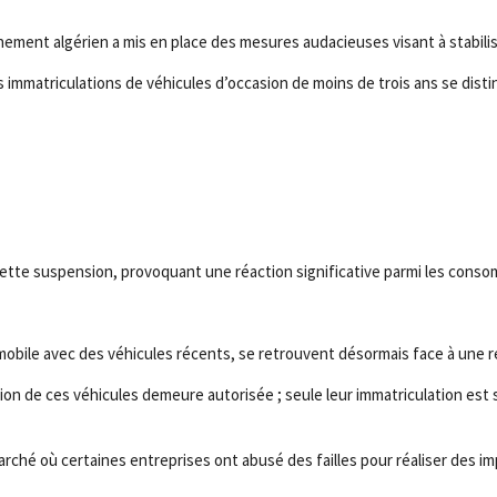
ernement algérien a mis en place des mesures audacieuses visant à stabil
es immatriculations de véhicules d’occasion de moins de trois ans se di
 cette suspension, provoquant une réaction significative parmi les cons
obile avec des véhicules récents, se retrouvent désormais face à une réa
ion de ces véhicules demeure autorisée ; seule leur immatriculation es
rché où certaines entreprises ont abusé des failles pour réaliser des i