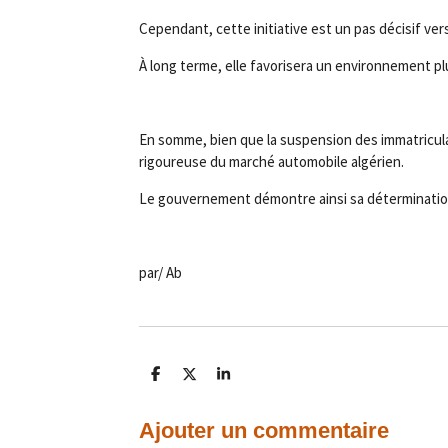
Cependant, cette initiative est un pas décisif ve
À long terme, elle favorisera un environnement pl
En somme, bien que la suspension des immatricul
rigoureuse du marché automobile algérien.
Le gouvernement démontre ainsi sa détermination 
par/ Ab
P
P
P
a
a
a
r
r
r
t
t
t
Ajouter un commentaire
a
a
a