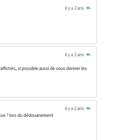
il y a 2 ans
il y a 2 ans
affichés, si possible aussi de vous donner les
il y a 2 ans
aisse ? lors du dédouanement