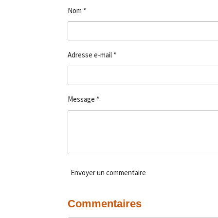
g
g
g
Nom *
e
e
e
r
r
r
Adresse e-mail *
Message *
Envoyer un commentaire
Commentaires