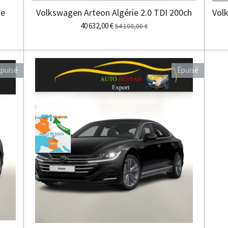
ie
Volkswagen Arteon Algérie 2.0 TDI 200ch
Vol
40 632,00 €
54 100,00 €
puisé
Épuisé