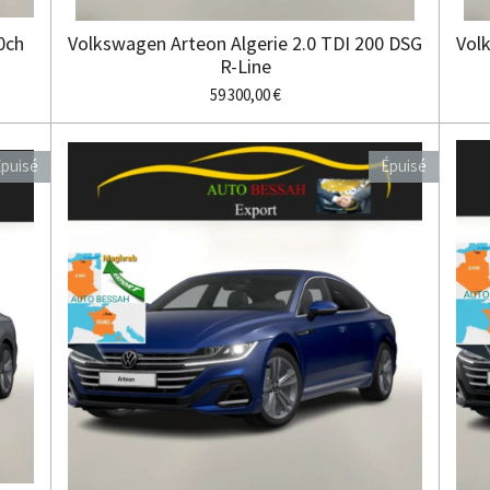
0ch
Volkswagen Arteon Algerie 2.0 TDI 200 DSG
Vol
R-Line
59 300,00 €
puisé
Épuisé