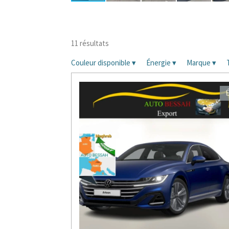
11 résultats
Couleur disponible
▾
Énergie
▾
Marque
▾
É