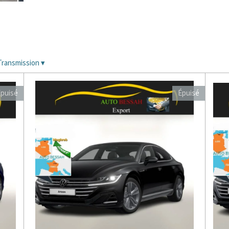
Transmission
▾
puisé
Épuisé