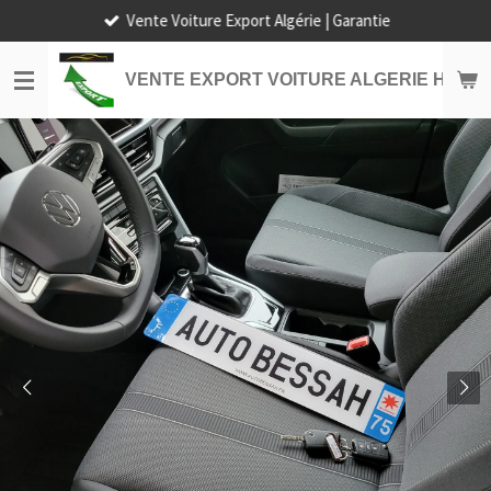
Vente Voiture Export Algérie | Garantie
Passer
au
contenu
VENTE EXPORT VOITURE ALGERIE HORS
principal