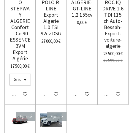
O
POLO R-
ALGERIE-
ROC IQ
STEPWA
LINE
GT-LINE
DRIVE 1.6
Y
Export
1,2 155cv
TDI 115
ALGERIE
Algerie
ch Auto-
0,00 €
Confort
1.0 TSI
Bessah-
TCe 90
92cv DSG
Export-
ESSENCE
voiture-
27 000,00 €
BVM
algerie
Export
23 500,00 €
Algérie
26 500,00 €
17 500,00 €
M'avertir si disponible
M'avertir si disponible
M'avertir si disponible
M'avertir si dis
Épuisé
Épuisé