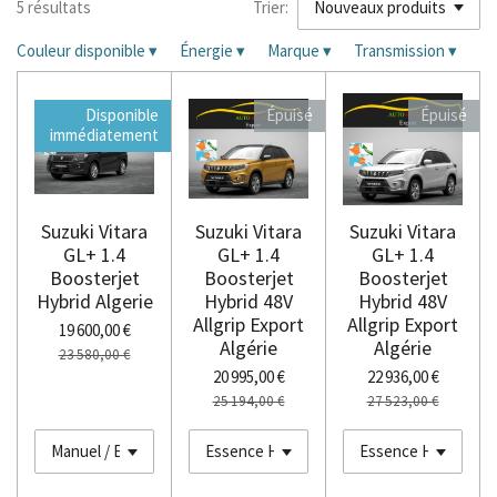
5 résultats
Trier:
Couleur disponible
▾
Énergie
▾
Marque
▾
Transmission
▾
Disponible
Épuisé
Épuisé
immédiatement
Suzuki Vitara
Suzuki Vitara
Suzuki Vitara
GL+ 1.4
GL+ 1.4
GL+ 1.4
Boosterjet
Boosterjet
Boosterjet
Hybrid Algerie
Hybrid 48V
Hybrid 48V
Allgrip Export
Allgrip Export
19 600,00 €
Algérie
Algérie
23 580,00 €
20 995,00 €
22 936,00 €
25 194,00 €
27 523,00 €