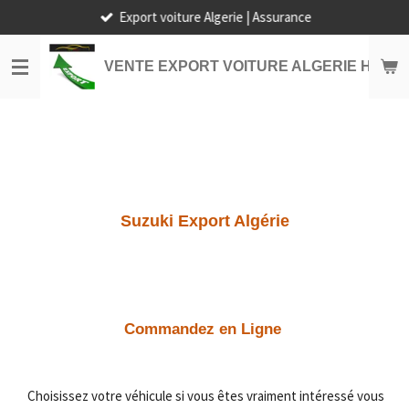
Export voiture Algerie | Assurance
Passer
au
contenu
VENTE EXPORT VOITURE ALGERIE HORS
principal
Suzuki Export Algérie
Commandez en Ligne
Choisissez votre véhicule si vous êtes vraiment intéressé vous