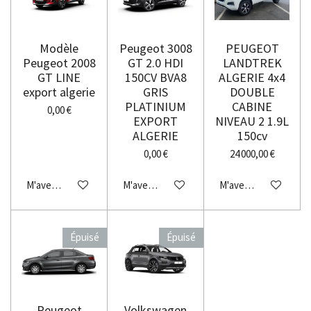
Modèle
Peugeot 3008
PEUGEOT
Peugeot 2008
GT 2.0 HDI
LANDTREK
GT LINE
150CV BVA8
ALGERIE 4x4
export algerie
GRIS
DOUBLE
PLATINIUM
CABINE
0,00 €
EXPORT
NIVEAU 2 1.9L
ALGERIE
150cv
0,00 €
24 000,00 €
M'avertir si disponible
M'avertir si disponible
M'avertir si disponibl
Épuisé
Épuisé
Peugeot
Volkswagen