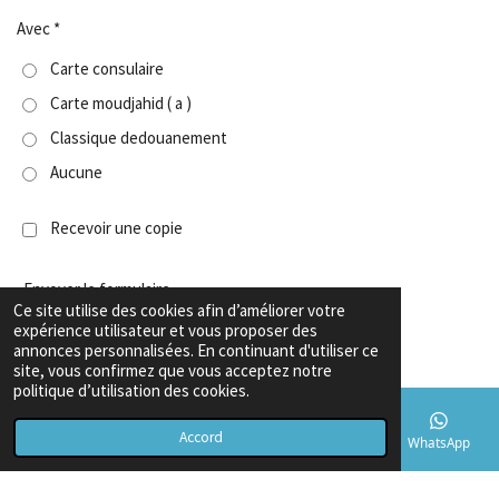
Avec *
Carte consulaire
Carte moudjahid ( a )
Classique dedouanement
Aucune
Recevoir une copie
Envoyer le formulaire
Ce site utilise des cookies afin d’améliorer votre
expérience utilisateur et vous proposer des
annonces personnalisées. En continuant d'utiliser ce
F
W
X
Y
L
site, vous confirmez que vous acceptez notre
a
h
o
i
politique d’utilisation des cookies.
c
a
u
n
e
t
T
k
Accord
b
s
u
e
E-mail
Téléphone
Carte
TikTok
WhatsApp
Garanties & Conditions
o
A
b
d
Copyright
© 2026 Export voiture algerie
o
p
e
I