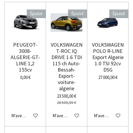
Épuisé
Épuisé
Épuisé
PEUGEOT-
VOLKSWAGEN
VOLKSWAGEN
3008-
T-ROC IQ
POLO R-LINE
ALGERIE-GT-
DRIVE 1.6 TDI
Export Algerie
LINE 1,2
115 ch Auto-
1.0 TSI 92cv
155cv
Bessah-
DSG
Export-
0,00 €
27 000,00 €
voiture-
algerie
23 500,00 €
26 500,00 €
M'avertir si disponible
M'avertir si disponible
M'avertir si disponibl