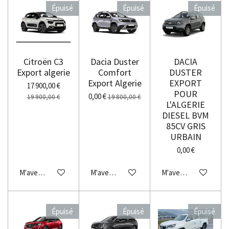
Épuisé
Épuisé
Épuisé
Citroën C3
Dacia Duster
DACIA
Export algerie
Comfort
DUSTER
Export Algerie
EXPORT
17 900,00 €
POUR
0,00 €
19 900,00 €
19 800,00 €
L'ALGERIE
DIESEL BVM
85CV GRIS
URBAIN
0,00 €
M'avertir si disponible
M'avertir si disponible
M'avertir si disponibl
Épuisé
Épuisé
Épuisé