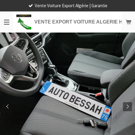
Vente Voiture Export Algérie | Garantie
Passer
au
contenu
VENTE EXPORT VOITURE ALGERIE HORS
principal