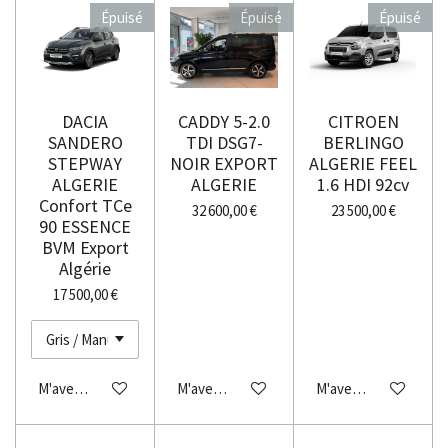
Épuisé
Épuisé
Épuisé
DACIA
CADDY 5-2.0
CITROEN
SANDERO
TDI DSG7-
BERLINGO
STEPWAY
NOIR EXPORT
ALGERIE FEEL
ALGERIE
ALGERIE
1.6 HDI 92cv
Confort TCe
32 600,00 €
23 500,00 €
90 ESSENCE
BVM Export
Algérie
17 500,00 €
M'avertir si disponible
M'avertir si disponible
M'avertir si disponibl