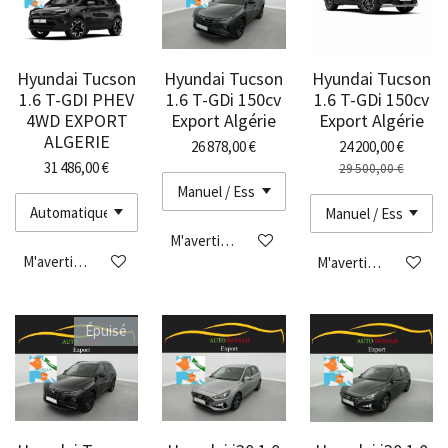
Hyundai Tucson
Hyundai Tucson
Hyundai Tucson
1.6 T-GDI PHEV
1.6 T-GDi 150cv
1.6 T-GDi 150cv
4WD EXPORT
Export Algérie
Export Algérie
ALGERIE
26 878,00 €
24 200,00 €
31 486,00 €
29 500,00 €
M'avertir si disponible
M'avertir si disponible
M'avertir si disponibl
Épuisé