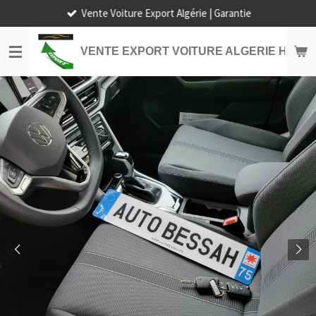
Vente Voiture Export Algérie | Garantie
Passer
au
contenu
VENTE EXPORT VOITURE ALGERIE HORS
principal