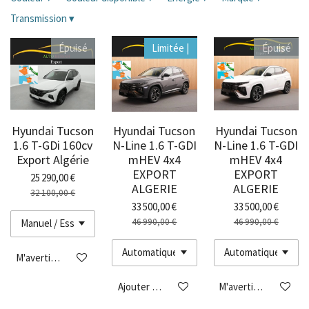
Transmission
▾
Épuisé
Limitée |
Épuisé
Hyundai Tucson
Hyundai Tucson
Hyundai Tucson
1.6 T-GDi 160cv
N-Line 1.6 T-GDI
N-Line 1.6 T-GDI
Export Algérie
mHEV 4x4
mHEV 4x4
EXPORT
EXPORT
25 290,00 €
ALGERIE
ALGERIE
32 100,00 €
33 500,00 €
33 500,00 €
46 990,00 €
46 990,00 €
M'avertir si disponible
Ajouter au panier
M'avertir si disponibl