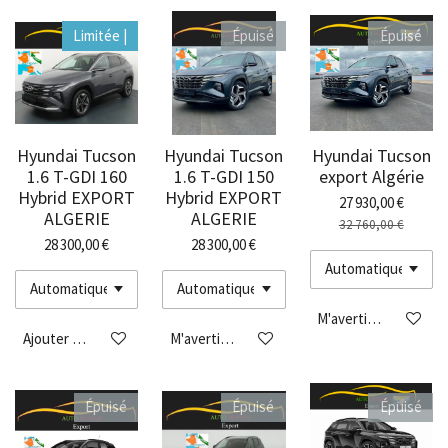
Limitée |
Épuisé
Épuisé
Hyundai Tucson
Hyundai Tucson
Hyundai Tucson
1.6 T-GDI 160
1.6 T-GDI 150
export Algérie
Hybrid EXPORT
Hybrid EXPORT
27 930,00 €
ALGERIE
ALGERIE
32 760,00 €
28 300,00 €
28 300,00 €
M'avertir si disponibl
Ajouter au panier
M'avertir si disponible
Épuisé
Épuisé
Épuisé