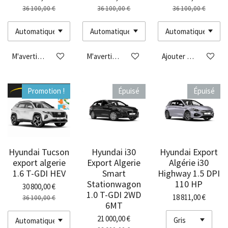
36 100,00 €
36 100,00 €
36 100,00 €
M'avertir si disponible
M'avertir si disponible
Ajouter au panier
Promotion !
Épuisé
Épuisé
Hyundai Tucson
Hyundai i30
Hyundai Export
export algerie
Export Algerie
Algérie i30
1.6 T-GDI HEV
Smart
Highway 1.5 DPI
Stationwagon
110 HP
30 800,00 €
1.0 T-GDI 2WD
18 811,00 €
36 100,00 €
6MT
21 000,00 €