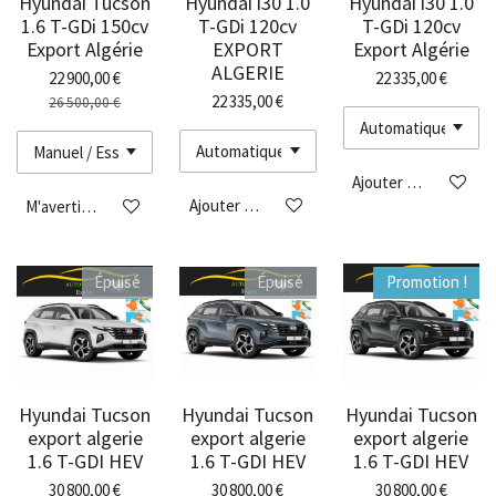
Hyundai Tucson
Hyundai i30 1.0
Hyundai i30 1.0
1.6 T-GDi 150cv
T-GDi 120cv
T-GDi 120cv
Export Algérie
EXPORT
Export Algérie
ALGERIE
22 900,00 €
22 335,00 €
22 335,00 €
26 500,00 €
Ajouter au panier
Ajouter au panier
M'avertir si disponible
Épuisé
Épuisé
Promotion !
Hyundai Tucson
Hyundai Tucson
Hyundai Tucson
export algerie
export algerie
export algerie
1.6 T-GDI HEV
1.6 T-GDI HEV
1.6 T-GDI HEV
30 800,00 €
30 800,00 €
30 800,00 €