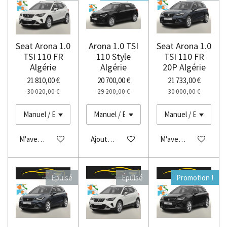
Seat Arona 1.0
Arona 1.0 TSI
Seat Arona 1.0
TSI 110 FR
110 Style
TSI 110 FR
Algérie
Algérie
20P Algérie
21 810,00 €
20 700,00 €
21 733,00 €
30 020,00 €
29 200,00 €
30 000,00 €
M'avertir si disponible
Ajouter au panier
M'avertir si disponibl
Épuisé
Épuisé
Promotion !