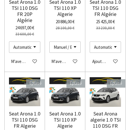
Seat Arona 1.0
Seat Arona 1.0
Seat Arona 1.0
TSI 110 DSG
TSI 110 XP
TSI 110 DSG
FR 20P
Algerie
FR Algérie
Algérie
20 886,00 €
25 425,00 €
24 697,00 €
28 100,00 €
33 230,00 €
33 600,00 €
M'avertir si disponible
M'avertir si disponible
Ajouter au panier
Épuisé
Épuisé
Épuisé
Seat Arona 1.0
Seat Arona 1.0
Seat Arona
TSI 110 DSG
TSI 110 XP
algerie 1.0 TSI
FR Algerie
Algerie
110 DSG FR