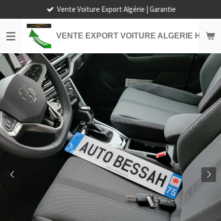
Vente Voiture Export Algérie | Garantie
Passer
au
contenu
VENTE EXPORT VOITURE ALGERIE HORS
principal