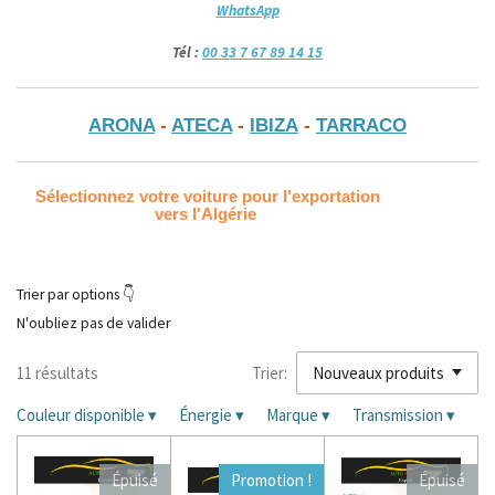
WhatsApp
Tél :
00 33 7 67 89 14 15
ARONA
-
ATECA
-
IBIZA
-
TARRACO
Sélectionnez votre voiture pour l'exportation
vers l'Algérie
Trier par options 👇
N'oubliez pas de valider
11 résultats
Trier:
Couleur disponible
▾
Énergie
▾
Marque
▾
Transmission
▾
Épuisé
Promotion !
Épuisé