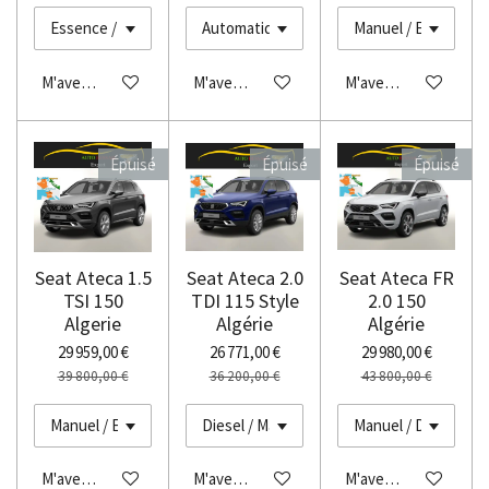
M'avertir si disponible
M'avertir si disponible
M'avertir si disponibl
Épuisé
Épuisé
Épuisé
Seat Ateca 1.5
Seat Ateca 2.0
Seat Ateca FR
TSI 150
TDI 115 Style
2.0 150
Algerie
Algérie
Algérie
29 959,00 €
26 771,00 €
29 980,00 €
39 800,00 €
36 200,00 €
43 800,00 €
M'avertir si disponible
M'avertir si disponible
M'avertir si disponibl