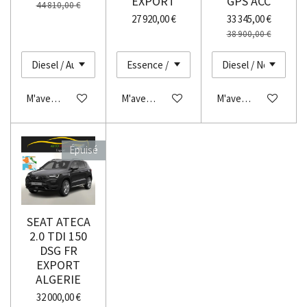
EXPORT
GPS ACC
44 810,00 €
27 920,00 €
33 345,00 €
38 900,00 €
M'avertir si disponible
M'avertir si disponible
M'avertir si disponibl
Épuisé
SEAT ATECA
2.0 TDI 150
DSG FR
EXPORT
ALGERIE
32 000,00 €