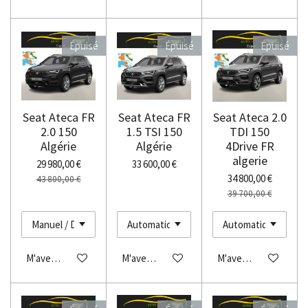
Épuisé
Épuisé
Épuisé
Seat Ateca FR
Seat Ateca FR
Seat Ateca 2.0
2.0 150
1.5 TSI 150
TDI 150
Algérie
Algérie
4Drive FR
algerie
29 980,00 €
33 600,00 €
34 800,00 €
43 800,00 €
39 700,00 €
M'avertir si disponible
M'avertir si disponible
M'avertir si disponibl