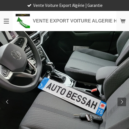
Vente Voiture Export Algérie | Garantie
Passer
au
contenu
VENTE EXPORT VOITURE ALGERIE HORS
principal