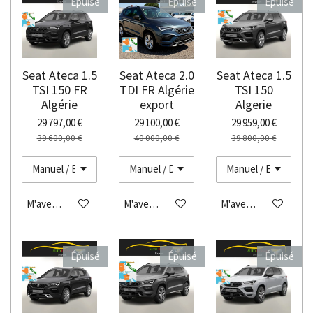
Épuisé
Épuisé
Épuisé
Seat Ateca 1.5
Seat Ateca 2.0
Seat Ateca 1.5
TSI 150 FR
TDI FR Algérie
TSI 150
Algérie
export
Algerie
29 797,00 €
29 100,00 €
29 959,00 €
39 600,00 €
40 000,00 €
39 800,00 €
M'avertir si disponible
M'avertir si disponible
M'avertir si disponibl
Épuisé
Épuisé
Épuisé