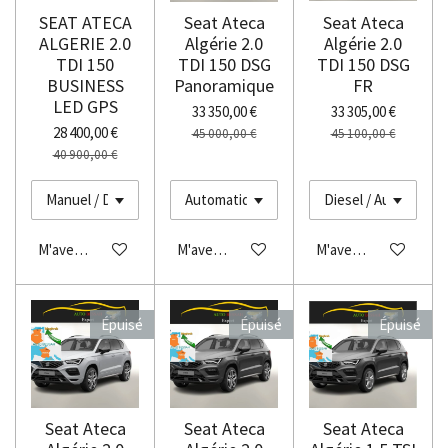
SEAT ATECA
Seat Ateca
Seat Ateca
ALGERIE 2.0
Algérie 2.0
Algérie 2.0
TDI 150
TDI 150 DSG
TDI 150 DSG
BUSINESS
Panoramique
FR
LED GPS
33 350,00 €
33 305,00 €
28 400,00 €
45 000,00 €
45 100,00 €
40 900,00 €
M'avertir si disponible
M'avertir si disponible
M'avertir si disponibl
Épuisé
Épuisé
Épuisé
Seat Ateca
Seat Ateca
Seat Ateca