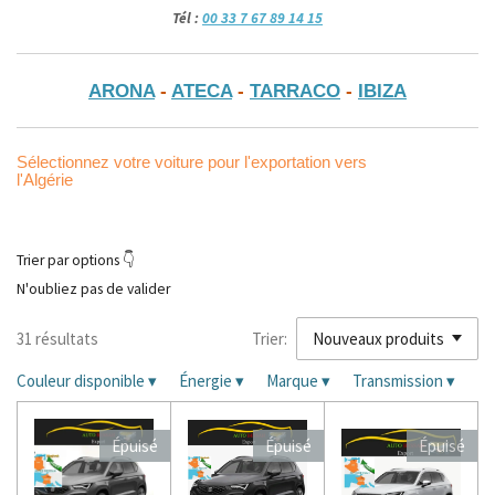
Tél :
00 33 7 67 89 14 15
ARONA
-
ATECA
-
TARRACO
-
IBIZA
Sélectionnez votre voiture pour l'exportation vers
l'Algérie
Trier par options 👇
N'oubliez pas de valider
31 résultats
Trier:
Couleur disponible
▾
Énergie
▾
Marque
▾
Transmission
▾
Épuisé
Épuisé
Épuisé