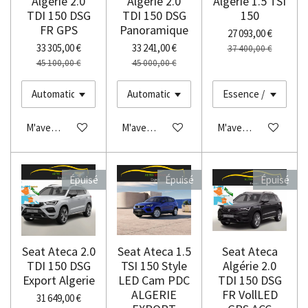
Algérie 2.0
Algérie 2.0
Algérie 1.5 TSI
TDI 150 DSG
TDI 150 DSG
150
FR GPS
Panoramique
27 093,00 €
33 305,00 €
33 241,00 €
37 400,00 €
45 100,00 €
45 000,00 €
M'avertir si disponible
M'avertir si disponible
M'avertir si disponibl
Épuisé
Épuisé
Épuisé
Seat Ateca 2.0
Seat Ateca 1.5
Seat Ateca
TDI 150 DSG
TSI 150 Style
Algérie 2.0
Export Algerie
LED Cam PDC
TDI 150 DSG
ALGERIE
FR VollLED
31 649,00 €