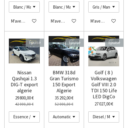
M'avertir si disponible
M'avertir si disponible
M'avertir si disponibl
Épuisé
Épuisé
Épuisé
Nissan
BMW 318d
Golf ( 8 )
Qashqai 1.3
Gran Turismo
Volkswagen
DIG-T export
150 Export
Golf VIII 2.0
algerie
Algerie
TDI 150 Life
LED DigCo
29 800,00 €
35 292,00 €
27 027,00 €
42 000,00 €
52 000,00 €