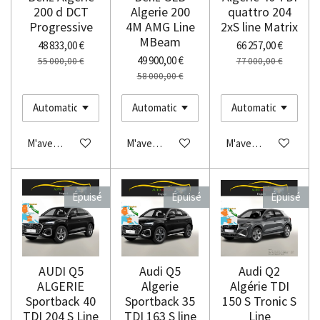
200 d DCT
Algerie 200
quattro 204
Progressive
4M AMG Line
2xS line Matrix
MBeam
48 833,00 €
66 257,00 €
49 900,00 €
55 000,00 €
77 000,00 €
58 000,00 €
M'avertir si disponible
M'avertir si disponible
M'avertir si disponibl
Épuisé
Épuisé
Épuisé
AUDI Q5
Audi Q5
Audi Q2
ALGERIE
Algerie
Algérie TDI
Sportback 40
Sportback 35
150 S Tronic S
TDI 204 S Line
TDI 163 S line
Line