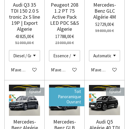
Audi Q3 35
Peugeot 208
Mercedes-
TDI 150 2.0 S
1.2 PT 75
Benz GLC
tronic 2x S line
Active Pack
Algérie 4M
19P | Export
LED PDC S&S
52 729,00 €
Algerie
Algerie
59 800,00 €
43 825,00 €
17 788,00 €
51 000,00 €
23 000,00 €
M'avertir si disponible
M'avertir si disponible
M'avertir si disponibl
Épuisé
Toit
Épuisé
Panoramique
Ouvrant
Mercedes-
Mercedes-
Audi Q5
Benz Algérie
Benz GLB
Algérie 40 TDI