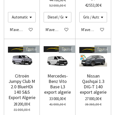
42 553,00 €
52 000,00 €
M'avertir si disponible
M'avertir si disponible
M'avertir si disponibl
Épuisé
Épuisé
Épuisé
Citroën
Mercedes-
Nissan
Jumpy Club M
Benz Vito
Qashqai 1.3
2.0 BlueHDi
Base L3
DIG-T 140
140 S&S
export algerie
export algerie
Export Algerie
33 000,00 €
27 000,00 €
28 200,00 €
41 000,00 €
36 360,00 €
31 000,00 €