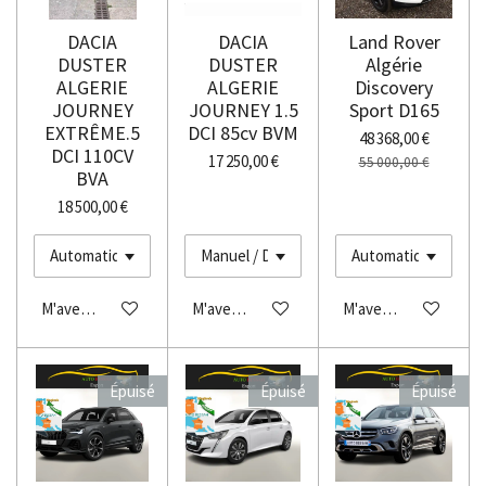
DACIA
DACIA
Land Rover
DUSTER
DUSTER
Algérie
ALGERIE
ALGERIE
Discovery
JOURNEY
JOURNEY 1.5
Sport D165
EXTRÊME.5
DCI 85cv BVM
48 368,00 €
DCI 110CV
17 250,00 €
55 000,00 €
BVA
18 500,00 €
M'avertir si disponible
M'avertir si disponible
M'avertir si disponibl
Épuisé
Épuisé
Épuisé