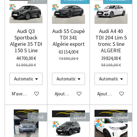
Audi Q3
Audi S5 Coupé
Audi A4 40
Sportback
TDI 341
TDI 204 Lim S
Algerie 35 TDI
Algérie export
tronic S line
150 S Line
ALGERIE
63 154,00 €
44 700,00 €
39 824,00 €
73 000,00 €
51 000,00 €
58 100,00 €
M'avertir si disponible
Ajouter au panier
Ajouter au panier
Épuisé
Épuisé
Épuisé