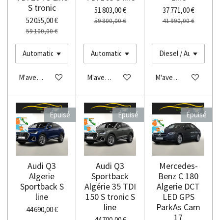
S tronic
51 803,00 €
37 771,00 €
52 055,00 €
59 800,00 €
41 990,00 €
59 100,00 €
M'avertir si disponible
M'avertir si disponible
M'avertir si disponibl
Épuisé
Épuisé
Épuisé
Audi Q3
Audi Q3
Mercedes-
Algerie
Sportback
Benz C 180
Sportback S
Algérie 35 TDI
Algerie DCT
line
150 S tronic S
LED GPS
line
ParkAs Cam
44 690,00 €
17
44 700,00 €