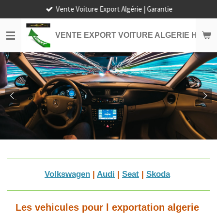
Vente Voiture Export Algérie | Garantie
Passer
au
contenu
VENTE EXPORT VOITURE ALGERIE HORS
principal
Volkswagen
|
Audi
|
Seat
|
Skoda
Les vehicules pour l exportation algerie