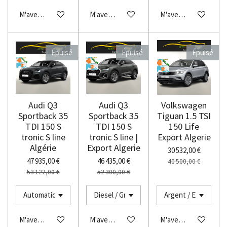
M'avertir si disponible
M'avertir si disponible
M'avertir si disponibl
Épuisé
Épuisé
Épuisé
Audi Q3
Audi Q3
Volkswagen
Sportback 35
Sportback 35
Tiguan 1.5 TSI
TDI 150 S
TDI 150 S
150 Life
tronic S line
tronic S line |
Export Algerie
Algérie
Export Algerie
30 532,00 €
47 935,00 €
46 435,00 €
40 500,00 €
53 122,00 €
52 300,00 €
M'avertir si disponible
M'avertir si disponible
M'avertir si disponibl