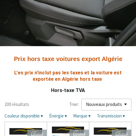
Prix hors taxe voitures export Algérie
 L'es prix 
n'inclut pas les taxes et la voiture est
exportée en
 Algérie hors taxe 
Hors-taxe TVA
230 résultats
Trier:
Couleur disponible
▾
Énergie
▾
Marque
▾
Transmission
▾
Épuisé
Épuisé
Épuisé