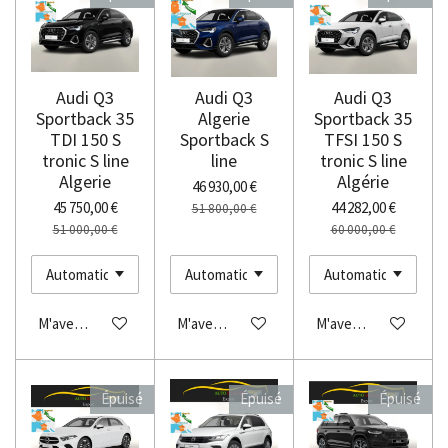
Audi Q3
Audi Q3
Audi Q3
Sportback 35
Algerie
Sportback 35
TDI 150 S
Sportback S
TFSI 150 S
tronic S line
line
tronic S line
Algerie
Algérie
46 930,00 €
45 750,00 €
44 282,00 €
51 800,00 €
51 000,00 €
60 000,00 €
M'avertir si disponible
M'avertir si disponible
M'avertir si disponibl
Épuisé
Épuisé
Épuisé