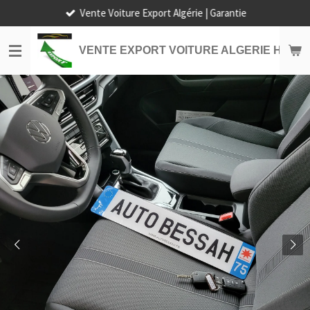
Vente Voiture Export Algérie | Garantie
Passer
au
contenu
VENTE EXPORT VOITURE ALGERIE HORS
principal