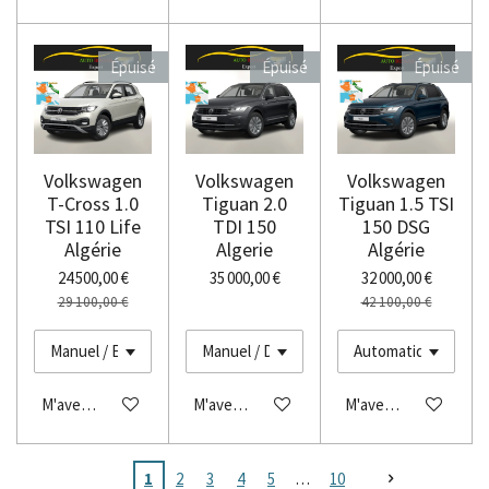
Épuisé
Épuisé
Épuisé
Volkswagen
Volkswagen
Volkswagen
T-Cross 1.0
Tiguan 2.0
Tiguan 1.5 TSI
TSI 110 Life
TDI 150
150 DSG
Algérie
Algerie
Algérie
24 500,00 €
35 000,00 €
32 000,00 €
29 100,00 €
42 100,00 €
M'avertir si disponible
M'avertir si disponible
M'avertir si disponibl
1
2
3
4
5
10