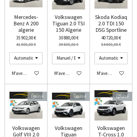
Mercedes-
Volkswagen
Skoda Kodiaq
Benz A 200
Tiguan 2.0 TSI
2.0 TDI 150
algerie
150 Algerie
DSG Sportline
35 902,00 €
30 880,00 €
40 720,00 €
41 000,00 €
39 800,00 €
54 800,00 €
M'avertir si disponible
M'avertir si disponible
M'avertir si disponibl
Épuisé
Épuisé
Épuisé
Volkswagen
Volkswagen
Volkswagen
Golf VIII 2.0
Tiguan
T-Cross 1.0