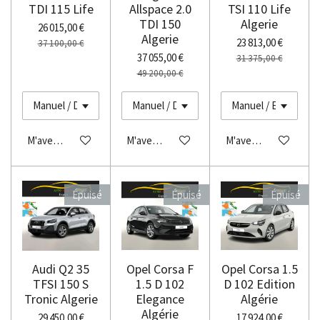
TDI 115 Life
Allspace 2.0
TSI 110 Life
TDI 150
Algerie
26 015,00 €
Algerie
23 813,00 €
37 100,00 €
37 055,00 €
31 375,00 €
49 200,00 €
M'avertir si disponible
M'avertir si disponible
M'avertir si disponibl
Épuisé
Épuisé
Épuisé
Audi Q2 35
Opel Corsa F
Opel Corsa 1.5
TFSI 150 S
1.5 D 102
D 102 Edition
Tronic Algerie
Elegance
Algérie
Algérie
29 450,00 €
17 924,00 €