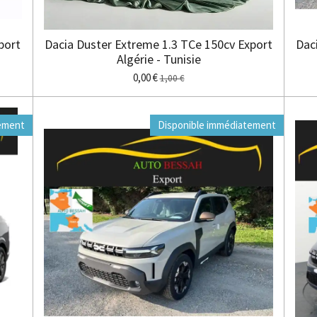
port
Dacia Duster Extreme 1.3 TCe 150cv Export
Dac
Algérie - Tunisie
0,00 €
1,00 €
ement
Disponible immédiatement