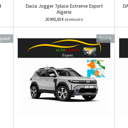
t
Dacia Jogger 7place Extreme Export
DA
Algerie
20 900,00 €
25 900,00 €
puisé
Épuisé