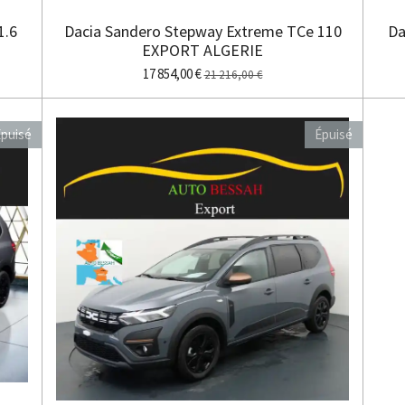
1.6
Dacia Sandero Stepway Extreme TCe 110
Da
EXPORT ALGERIE
17 854,00 €
21 216,00 €
puisé
Épuisé